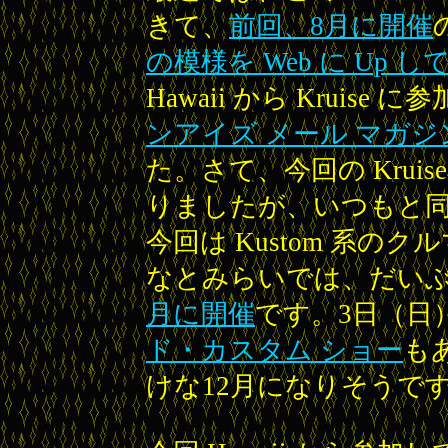
きて、
前回、8月に開催
の模様を Web に Up 
Hawaii から Kruis
ンアイズ メール マガジ
た。さて、今回の Krui
りましたが、いつもと同じ
今回は Kustom 系
なとみらいでは、だい
月に開催
です。3日（日
ド・カスタム ショー
もあ
けな12月になりそうで