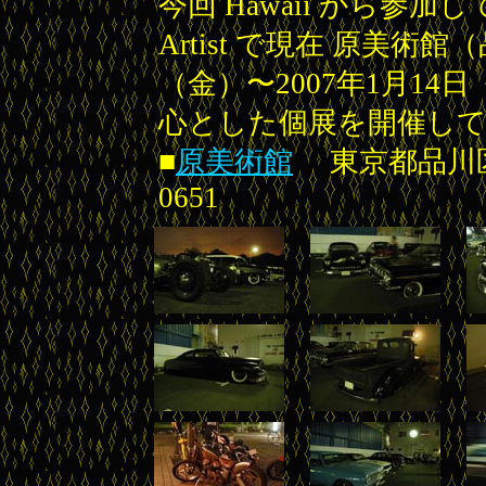
今回 Hawaii から参加してくれ
Artist で現在 原美術館
（金）〜2007年1月1
心とした個展を開催し
■
原美術館
東京都品川区北品川
0651