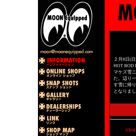
２月8日(日) 
HOT RO
マケズ雪ニモ
た。辺り一面
す雪に帰
となりま
33r